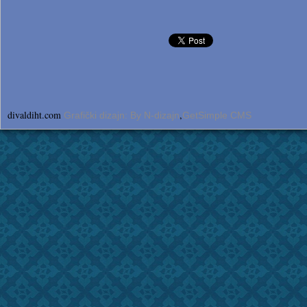
divaldiht.com
,
Grafički dizajn: By N-dizajn
GetSimple CMS