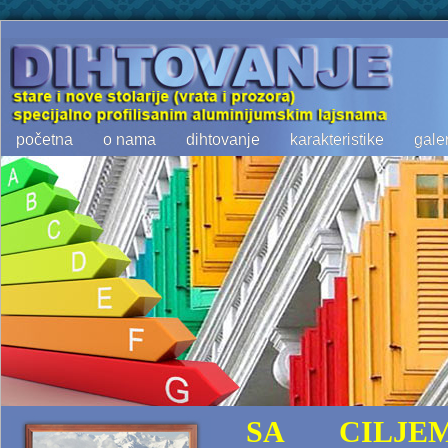
početna
o nama
dihtovanje
karakteristike
galer
SA CILJE