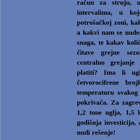
račun za struju, 
intervalima, u ko
potrošačkoj zoni, ka
a kakvi nam se nude,
snaga, te kakav količ
čitave grejne sez
centralno grejanje
platiti? Ima li ug
četvorocifrene bro
temperaturu svakog 
pokrivača. Za zagre
1,2 tone uglja, 1,5 
godišnja investicija
nudi rešenje!