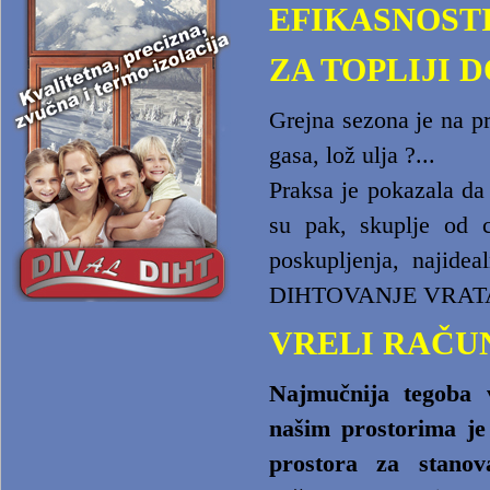
EFIKASNOST
ZA TOPLIJI 
Grejna sezona je na pr
gasa, lož ulja ?...
Praksa je pokazala da 
su pak, skuplje od 
poskupljenja, najideal
DIHTOVANJE VRAT
VRELI RAČU
Najmučnija tegoba 
našim prostorima je
prostora za stanov